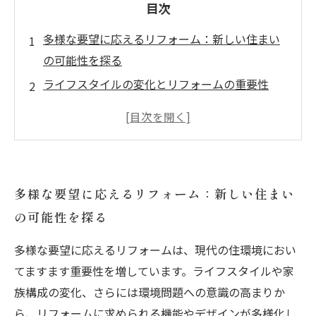
目次
多様な要望に応えるリフォーム：新しい住まい
の可能性を探る
ライフスタイルの変化とリフォームの重要性
家族構成の変化に対応したリフォーム事例
環境への配慮が求められるリフォームのトレン
ド
失敗しないリフォームのために押さえておくべ
多様な要望に応えるリフォーム：新しい住まい
きポイント
の可能性を探る
多様性に富んだリフォームのアプローチとその
実績
多様な要望に応えるリフォームは、現代の住環境におい
理想の住環境を手に入れるためのリフォーム戦
てますます重要性を増しています。ライフスタイルや家
略
族構成の変化、さらには環境問題への意識の高まりか
ら、リフォームに求められる機能やデザインが多様化し