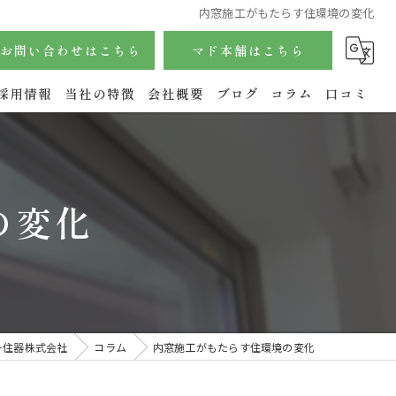
内窓施工がもたらす住環境の変化
お問い合わせはこちら
マド本舗はこちら
採用情報
当社の特徴
会社概要
ブログ
コラム
口コミ
サッシ
内窓
の変化
玄関
水回り
エクステリア
ー住器株式会社
コラム
内窓施工がもたらす住環境の変化