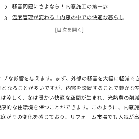
騒音問題にさよなら！内窓施工の第一歩
温度管理が変わる！内窓の中での快適な暮らし
光熱費の節約も実現！内窓施工の真価
結露とカビを防ぐ、内窓の健康効果
リフォームの新常識、内窓施工の需要と実績
内窓施工を通じて実現する持続可能な住まいの未来
語
ィブな影響を与えます。まず、外部の騒音を大幅に軽減で
因となることが多いですが、内窓を設置することで静かな
夏は涼しく、冬は暖かい快適な空間が生まれ、光熱費の削
健康的な住環境を保つことができます。このように、内窓
家庭がその変化を感じており、リフォーム市場でも人気が高