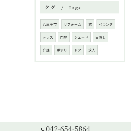
タグ
Tags
八王子市
リフォーム
窓
ベランダ
テラス
門扉
シェード
目隠し
介護
手すり
ドア
求人
042-654-5864