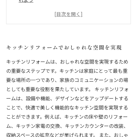
浴室リフォームで贅沢なバスタイムを実現しよ
う
キッチン・トイレ・浴室を一気にリフォームし
て快適な生活スペースに
キッチンリフォームでおしゃれな空間を実現
リフォーム業者におまかせ！おしゃれで機能的
なキッチン・トイレ・浴室を手に入れよう
キッチンリフォームは、おしゃれな空間を実現するため
の重要なステップです。キッチンは家庭にとって最も重
要な場所の一つであり、家族のコミュニケーションの場
としても重要な役割を果たしています。 キッチンリフォ
ームは、設備や機能、デザインなどをアップデートする
ことで、快適で美しく機能的なキッチン空間を実現する
ことができます。例えば、キッチンの床や壁のリフォー
ム、キッチン家電の交換、キッチンカウンターの改装、
収納スペースの拡充などが挙げられます。 また、おしゃ