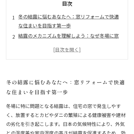
目次
冬の結露に悩むあなたへ：窓リフォームで快適
な住まいを目指す第一歩
結露のメカニズムを理解しよう：なぜ冬場に窓
が曇るのか？
最新技術で差がつく！複層ガラスと樹脂サッシ
の効果的な活用法
気密性向上の重要性と具体的なリフォームポイ
冬の結露に悩むあなたへ：窓リフォームで快適
ントを徹底解説
な住まいを目指す第一歩
実践編：窓リフォームで結露を根本から防ぎ、
健康と住宅寿命を守る方法
冬場に特に問題となる結露は、住宅の窓で発生しやす
結露対策はこれで完璧！一般的な失敗例と成功
く、放置するとカビやダニの繁殖による健康被害や建材
の秘訣を紹介
の劣化を引き起こします。日本の気候特性により、外気
まとめ：結露防止に効果的な窓リフォームで冬
との温度差や室内湿度の高さが結露を促進するため、効