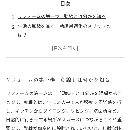
目次
リフォームの第一歩：動線とは何かを知る
生活の無駄を省く！動線最適化のメリットと
は？
キッチンからリビングまで、動線設計の具体的
なポイント
注意したい動線設計の落とし穴と解決策
動線を意識したリフォームで実現する快適な暮
リフォームの第一歩：動線とは何かを知る
らしの完成
素材やデザインだけじゃない！動線重視の住ま
リフォームの第一歩は、「動線」とは何かを理解するこ
いづくり
とです。動線とは、住まいの中で人が移動する経路を指
これからのリフォームに必須の動線設計を徹底
し、キッチンからダイニング、リビング、洗面所など、
解説
日常的に行き来する場所がスムーズにつながることが重
要です。動線が効率的に設計されていないと、無駄な移