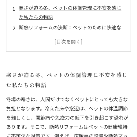
寒さが迫る冬、ペットの体調管理に不安を感じ
た私たちの物語
断熱リフォームの決断：ペットのために快適な
住まいを作る挑戦
壁や窓の断熱強化で変わった室内環境とペット
の健康の変化
冬の寒さから守る断熱リフォームの効果とペッ
寒さが迫る冬、ペットの体調管理に不安を感じ
トのストレス軽減
た私たちの物語
省エネで環境に優しく、ペットも飼い主も喜ぶ
理想の住まい完成へ
冬場の寒さは、人間だけでなくペットにとっても大きな
冬も暖かく過ごせる！ペット向け断熱リフォー
負担となります。冷えた床や窓辺は、ペットの体温調節
ムのポイントまとめ
を難しくし、関節痛や免疫力の低下を引き起こす恐れが
ペットと共に快適に暮らすための冬支度：断熱
あります。そこで、断熱リフォームはペットの健康維持
リフォームのメリットと注意点
に不可欠な対策です。例えば、床暖房の設置や断熱マッ