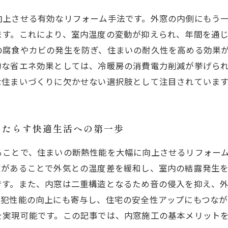
向上させる有効なリフォーム手法です。外窓の内側にもう
ます。これにより、室内温度の変動が抑えられ、年間を通
の腐食やカビの発生を防ぎ、住まいの耐久性を高める効果
的な省エネ効果としては、冷暖房の消費電力削減が挙げら
な住まいづくりに欠かせない選択肢として注目されていま
もたらす快適生活への第一歩
ることで、住まいの断熱性能を大幅に向上させるリフォー
窓があることで外気との温度差を緩和し、室内の結露発生
です。また、内窓は二重構造となるため音の侵入を抑え、
防犯性能の向上にも寄与し、住宅の安全性アップにもつなが
を実現可能です。この記事では、内窓施工の基本メリット