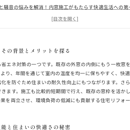
と騒音の悩みを解消！内窓施工がもたらす快適生活への第
的な施工ポイントを押さえよう！プロが教える内窓取り付
ネ効果を実感！内窓施工後の電気代や温度変化を徹底検証
施工で叶える快適でエコな住まいづくりのまとめと今後の
施工を始めるなら今！リフォームで実現する理想の暮らし
？その背景とメリットを探る
る省エネ対策の一つです。既存の外窓の内側にもう一枚窓
により、年間を通じて室内の温度を均一に保ちやすく、快
劣化を防ぐため住まいの耐久性向上にもつながります。さ
できます。施工も比較的短期間で行え、既存の窓枠を活か
効果を両立させ、環境負荷の低減にも貢献する住宅リフォ
性能と住まいの快適さの秘密