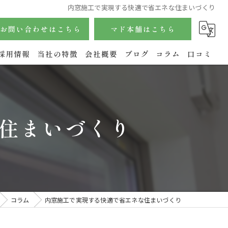
内窓施工で実現する快適で省エネな住まいづくり
お問い合わせはこちら
マド本舗はこちら
採用情報
当社の特徴
会社概要
ブログ
コラム
口コミ
サッシ
内窓
住まいづくり
玄関
水回り
エクステリア
コラム
内窓施工で実現する快適で省エネな住まいづくり