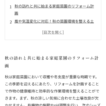
秋の訪れと共に始まる家庭菜園のリフォーム計
画
風や気温変化に対応！秋の菜園環境を整える土
壌改良術
効率的な水はけ対策で作物の健康を守る方法と
は？
収穫後の手入れも楽に！スペース設計で作業負
秋の訪れと共に始まる家庭菜園のリフォーム計
担を軽減
画
秋のリフォームで持続可能な菜園を完成させよ
う
秋は家庭菜園において収穫や冬支度が重要な時期です。
初心者も安心！秋の家庭菜園リフォームの実践
この季節を迎えるにあたり、リフォームを計画すること
ポイント解説
で作物の健康維持と効率的な作業環境を整えることがで
経験者必見！秋の菜園リフォームでより充実し
きます。まず、秋の涼しい気候に合わせた土壌改良が欠
た暮らしを実現
かせません。有機物の施肥やpH調整を行い、次のシーズ