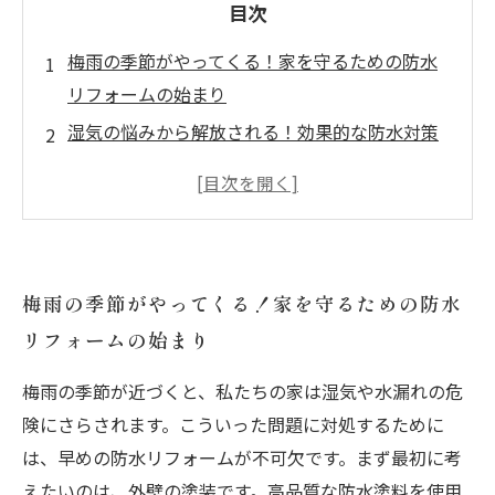
目次
梅雨の季節がやってくる！家を守るための防水
リフォームの始まり
湿気の悩みから解放される！効果的な防水対策
とは
屋根と外壁のメンテナンスで水漏れリスクを減
少
基礎の防水処理が家を守る！知っておくべきポ
梅雨の季節がやってくる！家を守るための防水
イント
リフォームの始まり
家族の快適な生活を守るためのリフォームの重
要性
梅雨の季節が近づくと、私たちの家は湿気や水漏れの危
梅雨に強い住まいを実現するためのステップ
険にさらされます。こういった問題に対処するために
幸せな梅雨ライフを送るために知っておくべき
は、早めの防水リフォームが不可欠です。まず最初に考
リフォーム術
えたいのは、外壁の塗装です。高品質な防水塗料を使用