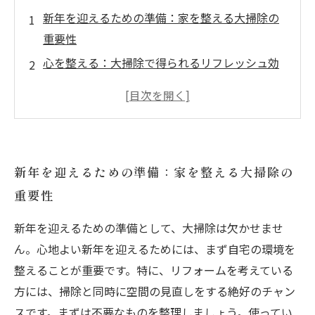
新年を迎えるための準備：家を整える大掃除の
重要性
心を整える：大掃除で得られるリフレッシュ効
果
リフォームのチャンス：掃除だけでは終わらせ
ない！
効率的な掃除法：スペースを確保するためのス
新年を迎えるための準備：家を整える大掃除の
テップ
重要性
家全体の印象を一新！リフォームのアイデアを
取り入れよう
新年を迎えるための準備として、大掃除は欠かせませ
素敵な新年を迎えるために：心と住まいを整え
ん。心地よい新年を迎えるためには、まず自宅の環境を
る方法
整えることが重要です。特に、リフォームを考えている
新たなスタート：大掃除とリフォームで迎える
方には、掃除と同時に空間の見直しをする絶好のチャン
2024年の目標
スです。まずは不要なものを整理しましょう。使ってい