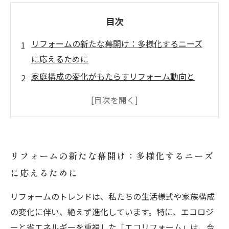
目次
リフォームの新たな幕開け：多様化するニーズ
に応えるために
家庭構成の変化がもたらすリフォーム動向と
は？
エコリフォームがもたらす未来：省エネルギー
の重要性
デザインと機能の両立：理想的な住空間を考え
リフォームの新たな幕開け：多様化するニーズ
る
に応えるために
バリアフリー化の必要性とそのメリット
DIYで作る自分だけの空間：リノベーションの魅
リフォームのトレンドは、私たちの生活様式や家族構成
力
の変化に伴い、絶えず進化しています。特に、エコロジ
これからの住まい作り：最新トレンドを活かす
ーと省エネルギーを重視した「エコリフォーム」は、今