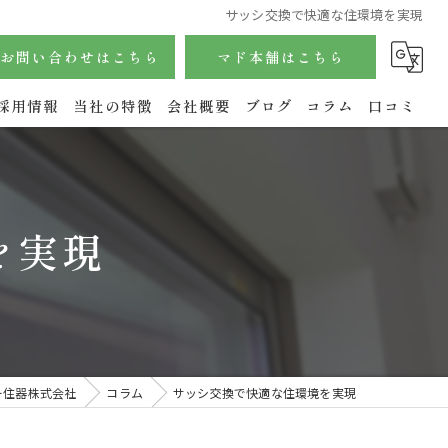
サッシ交換で快適な住環境を実現
お問い合わせはこちら
マド本舗はこちら
採用情報
当社の特徴
会社概要
ブログ
コラム
口コミ
サッシ
内窓
を実現
玄関
水回り
エクステリア
ー住器株式会社
コラム
サッシ交換で快適な住環境を実現