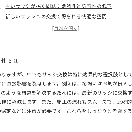
古いサッシが招く問題：断熱性と防音性の低下
新しいサッシへの交換で得られる快適な空間
施工の流れを知ってスムーズにリフォーム！
サッシ交換の注意点：失敗しないためのポイント
エネルギー効率UP！快適なライフスタイルを手に入れ
サッシ交換で得られる未来の住環境を考える
要性とは
ありますが、中でもサッシ交換は特に効果的な選択肢とし
さに直接影響を及ぼします。例えば、冬場には冷気が侵入
このような問題を解決するためには、最新のサッシに交換
大幅に軽減します。また、施工の流れもスムーズで、比較
の選定などに注意が必要です。これらをしっかりと考慮す