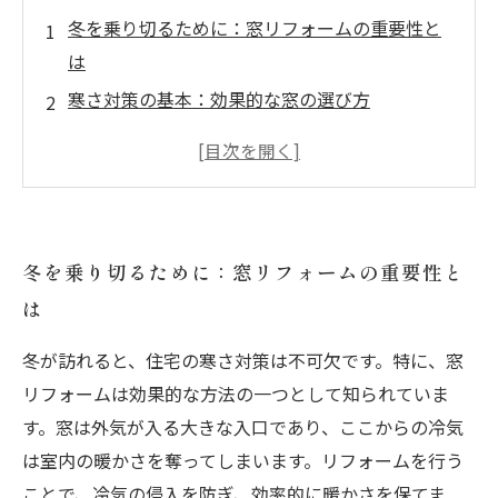
冬を乗り切るために：窓リフォームの重要性と
は
寒さ対策の基本：効果的な窓の選び方
施工費用から見る、賢い窓リフォーム計画
断熱の効果を最大限に引き出す方法
施工後の維持管理が快適さを保つ秘訣
我が家の温かさを取り戻す：成功した窓リフォ
冬を乗り切るために：窓リフォームの重要性と
ームの事例
は
これで決まり！寒さ知らずの家を手に入れる窓
リフォームの全貌
冬が訪れると、住宅の寒さ対策は不可欠です。特に、窓
リフォームは効果的な方法の一つとして知られていま
す。窓は外気が入る大きな入口であり、ここからの冷気
は室内の暖かさを奪ってしまいます。リフォームを行う
ことで、冷気の侵入を防ぎ、効率的に暖かさを保てま