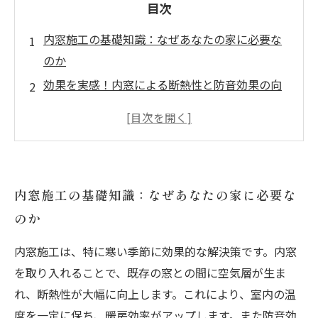
目次
内窓施工の基礎知識：なぜあなたの家に必要な
のか
効果を実感！内窓による断熱性と防音効果の向
上
内窓施工のステップバイステップガイド：準備
から設置まで
注意すべきポイント：内窓施工中の落とし穴と
内窓施工の基礎知識：なぜあなたの家に必要な
は？
のか
内窓設置後の生活変化：快適な住まいを実現す
る
内窓施工は、特に寒い季節に効果的な解決策です。内窓
実際の体験談：内窓施工で得たメリットと感想
を取り入れることで、既存の窓との間に空気層が生ま
未来の住まいを変える：内窓施工の利点とおす
れ、断熱性が大幅に向上します。これにより、室内の温
すめの選び方
度を一定に保ち、暖房効率がアップします。また防音効