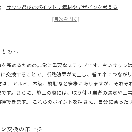
サッシ選びのポイント：素材やデザインを考える
施工時の注意点：失敗しないサッシ交換の秘訣
実際の事例紹介：成功したサッシ交換のストーリー
サッシ交換で住宅の価値を向上させる方法
未来を見据えた選択：快適な住まいの実現
いものへ
率を高めるための非常に重要なステップです。古いサッシ
シに交換することで、断熱効果が向上し、省エネにつなが
材は、アルミ、木製、樹脂など多様にありますが、それぞ
要です。さらに、施工の際には、取り付け業者の選定や工
待できます。 これらのポイントを押さえ、自分に合った
ッシ交換の第一歩