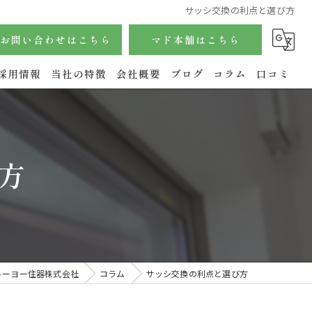
サッシ交換の利点と選び方
お問い合わせはこちら
マド本舗はこちら
採用情報
当社の特徴
会社概要
ブログ
コラム
口コミ
サッシ
内窓
方
玄関
水回り
エクステリア
トーヨー住器株式会社
コラム
サッシ交換の利点と選び方