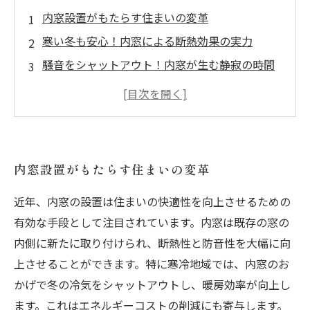
内窓設置がもたらす住まいの変革
寒い冬も安心！内窓による断熱効果の実力
騒音をシャットアウト！内窓が生む静寂の時間
簡単な工事で理想の住環境を手に入れる方法
驚くべき費用対効果！内窓設置のメリットとは
実例紹介：内窓設置で快適性が向上したお家
内窓の魅力を再発見！新しい生活様式への第一
内窓設置がもたらす住まいの変革
歩
近年、内窓の設置は住まいの快適性を向上させるための
有効な手段として注目されています。内窓は既存の窓の
内側に新たに取り付けられ、断熱性と防音性を大幅に向
上させることができます。特に寒冷地域では、内窓のお
かげで冬の冷気をシャットアウトし、暖房効率が向上し
ます。これはエネルギーコストの削減にも寄与します。