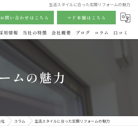
生活スタイルに合った玄関リフォームの魅力
お問い合わせはこちら
マド本舗はこちら
採用情報
当社の特徴
会社概要
ブログ
コラム
口コミ
サッシ
内窓
ームの魅力
玄関
水回り
エクステリア
会社
コラム
生活スタイルに合った玄関リフォームの魅力