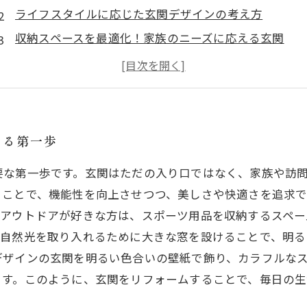
ライフスタイルに応じた玄関デザインの考え方
収納スペースを最適化！家族のニーズに応える玄関
自然光を取り入れた明るい玄関の作り方
成功事例から学ぶ！魅力的な玄関リフォーム
生活を豊かにする玄関づくりの秘訣
あなたもできる！理想の玄関リフォームを実現する方
える第一歩
要な第一歩です。玄関はただの入り口ではなく、家族や訪
ことで、機能性を向上させつつ、美しさや快適さを追求で
。アウトドアが好きな方は、スポーツ用品を収納するスペー
、自然光を取り入れるために大きな窓を設けることで、明る
デザインの玄関を明るい色合いの壁紙で飾り、カラフルな
ます。このように、玄関をリフォームすることで、毎日の生