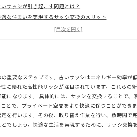
古いサッシが引き起こす問題とは？
快適な住まいを実現するサッシ交換のメリット
理想の住環境を目指す！サッシ交換の具体的な手法
実際の施工例を通じて見るサッシ交換の効果
サッシ交換で広がる快適さ：体験者の声
快適な生活を実現するための最後の一歩、サッシ交換をし
歩
めの重要なステップです。古いサッシはエネルギー効率が
音性に優れた高性能サッシが注目されています。これらの
可能になります。 具体的には、サッシを交換することで、
ことで、プライベート空間をより快適に保つことができま
選定を行います。その後、取り替え作業を行い、数時間で
ことでしょう。快適な生活を実現するために、サッシ交換