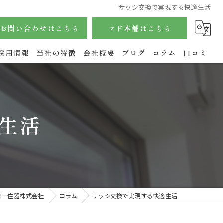
サッシ交換で実現する快適生活
お問い合わせはこちら
マド本舗はこちら
採用情報
当社の特徴
会社概要
ブログ
コラム
口コミ
サッシ
内窓
生活
玄関
水回り
エクステリア
ヨー住器株式会社
コラム
サッシ交換で実現する快適生活