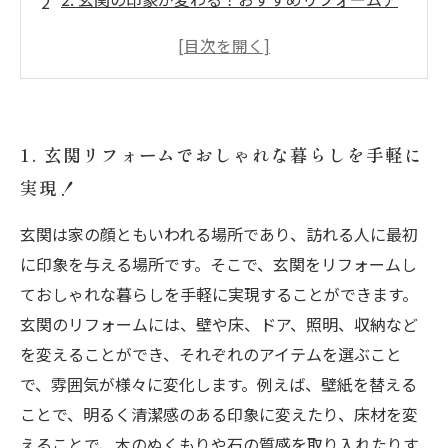
イデア5選
3. 玄関のデザインにこだわりたい！最旬トレン
ドをチェック
4. 玄関収納を整えてスタイリッシュな空間に！
1. 玄関リフォームでおしゃれな暮らしを手軽に
おしゃれなアイデア集
実現！
5. 玄関にベンチを置いておしゃれにアレンジ！
快適な空間を作ろう
玄関は家の顔ともいわれる場所であり、訪れる人に最初
に印象を与える場所です。そこで、玄関をリフォームし
ておしゃれな暮らしを手軽に実現することができます。
玄関のリフォームには、壁や床、ドア、照明、収納など
を変えることができ、それぞれのアイテムを選ぶこと
で、雰囲気が様々に変化します。例えば、壁紙を替える
ことで、明るく清潔感のある印象に変えたり、床材を変
えることで、木のぬくもりや石の質感を取り入れたりす