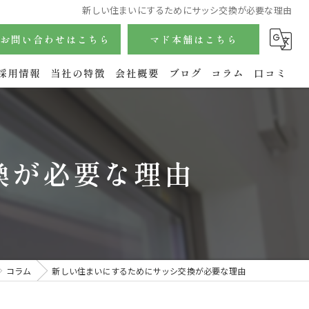
新しい住まいにするためにサッシ交換が必要な理由
お問い合わせはこちら
マド本舗はこちら
採用情報
当社の特徴
会社概要
ブログ
コラム
口コミ
サッシ
内窓
換が必要な理由
玄関
水回り
エクステリア
コラム
新しい住まいにするためにサッシ交換が必要な理由