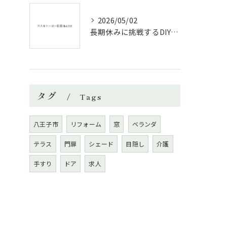
2026/05/02
長期休みに挑戦するDIYリフォームの極意
タグ
Tags
八王子市
リフォーム
窓
ベランダ
テラス
門扉
シェード
目隠し
介護
手すり
ドア
求人