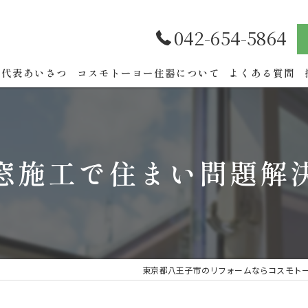
042-654-5864
代表あいさつ
コスモトーヨー住器について
よくある質問
窓施工で住まい問題解
東京都八王子市のリフォームならコスモト