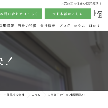
内窓施工で住まい問題解決！
お問い合わせはこちら
マド本舗はこちら
採用情報
当社の特徴
会社概要
ブログ
コラム
口コミ
サッシ
内窓
決！
玄関
水回り
エクステリア
ーヨー住器株式会社
コラム
内窓施工で住まい問題解決！