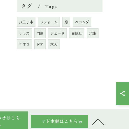
タグ
Tags
八王子市
リフォーム
窓
ベランダ
テラス
門扉
シェード
目隠し
介護
手すり
ドア
求人
わせはこち
マド本舗はこちら
ら