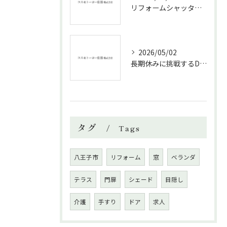
リフォームシャッターで叶える台風対策の効果的方法
2026/05/02
長期休みに挑戦するDIYリフォームの極意
タグ
Tags
八王子市
リフォーム
窓
ベランダ
テラス
門扉
シェード
目隠し
介護
手すり
ドア
求人