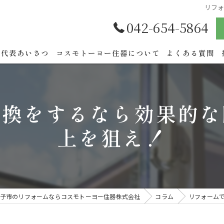
リフ
042-654-5864
代表あいさつ
コスモトーヨー住器について
よくある質問
交換をするなら効果的な
上を狙え！
子市のリフォームならコスモトーヨー住器株式会社
コラム
リフォーム