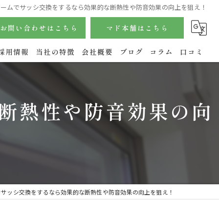
ォームでサッシ交換をするなら効果的な断熱性や防音効果の向上を狙え！
お問い合わせはこちら
マド本舗はこちら
採用情報
当社の特徴
会社概要
ブログ
コラム
口コミ
サッシ
断熱性や防音効果の向
内窓
玄関
水回り
エクステリア
でサッシ交換をするなら効果的な断熱性や防音効果の向上を狙え！