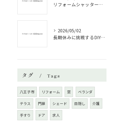
リフォームシャッターで叶える台風対策の効果的方法
2026/05/02
長期休みに挑戦するDIYリフォームの極意
タグ
Tags
八王子市
リフォーム
窓
ベランダ
テラス
門扉
シェード
目隠し
介護
手すり
ドア
求人