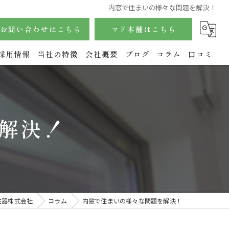
内窓で住まいの様々な問題を解決！
お問い合わせはこちら
マド本舗はこちら
採用情報
当社の特徴
会社概要
ブログ
コラム
口コミ
サッシ
内窓
解決！
玄関
水回り
エクステリア
住器株式会社
コラム
内窓で住まいの様々な問題を解決！