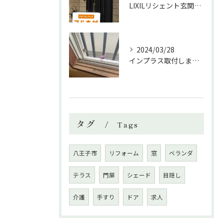
LIXILリシェント玄関の取付しました。
2024/03/28
インプラス取付しました❗️
タグ
Tags
八王子市
リフォーム
窓
ベランダ
テラス
門扉
シェード
目隠し
介護
手すり
ドア
求人