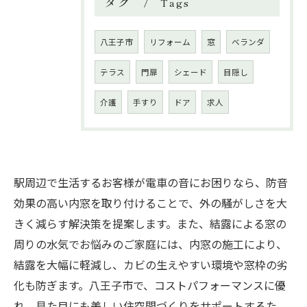
タグ
Tags
八王子市
リフォーム
窓
ベランダ
テラス
門扉
シェード
目隠し
介護
手すり
ドア
求人
駅周辺で生活するお客様が電車の音にお困りなら、防音
効果の高い内窓を取り付けることで、外の騒がしさを大
きく減らす解決策を提案します。また、結露による窓の
周りの水気でお悩みのご家庭には、内窓の施工により、
結露を大幅に軽減し、カビの生えやすい環境や窓枠の劣
化も防ぎます。八王子市で、コストパフォーマンスに優
れ、見た目にも美しい住空間づくりをサポートするた